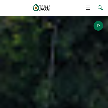
☰
🔍
📑