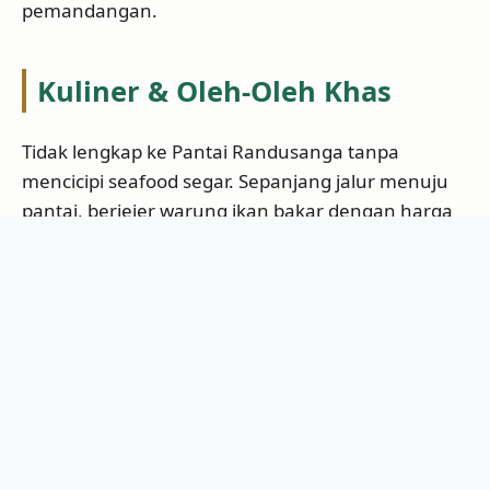
pemandangan.
Kuliner & Oleh-Oleh Khas
Tidak lengkap ke Pantai Randusanga tanpa
mencicipi seafood segar. Sepanjang jalur menuju
pantai, berjejer warung ikan bakar dengan harga
ramah di kantong. Menu favorit di sini antara lain
rajungan, kepiting, cumi-cumi, hingga ikan bawal
bakar. Soal rasa, tak kalah dengan restoran di kota.
Bagi yang suka belanja oleh-oleh, sempatkan beli
bawang merah Brebes, telur asin bakar, hingga
rumput laut kering. Beberapa kios juga menjual
camilan lokal dan kerupuk udang. Agar lebih
praktis bawa pulang, gunakan
cooler bag lipat