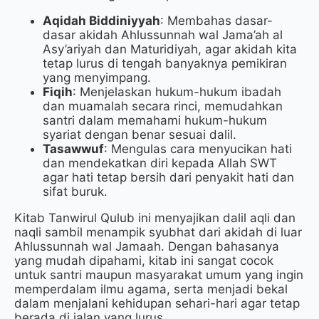
Aqidah Biddiniyyah
: Membahas dasar-
dasar akidah Ahlussunnah wal Jama’ah al
Asy’ariyah dan Maturidiyah, agar akidah kita
tetap lurus di tengah banyaknya pemikiran
yang menyimpang.
Fiqih
: Menjelaskan hukum-hukum ibadah
dan muamalah secara rinci, memudahkan
santri dalam memahami hukum-hukum
syariat dengan benar sesuai dalil.
Tasawwuf
: Mengulas cara menyucikan hati
dan mendekatkan diri kepada Allah SWT
agar hati tetap bersih dari penyakit hati dan
sifat buruk.
Kitab Tanwirul Qulub ini menyajikan dalil aqli dan
naqli sambil menampik syubhat dari akidah di luar
Ahlussunnah wal Jamaah. Dengan bahasanya
yang mudah dipahami, kitab ini sangat cocok
untuk santri maupun masyarakat umum yang ingin
memperdalam ilmu agama, serta menjadi bekal
dalam menjalani kehidupan sehari-hari agar tetap
berada di jalan yang lurus.