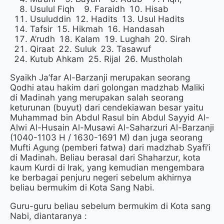
Usulul Fiqh
Faraidh
Hisab
Usuluddin
Hadits
Usul Hadits
Tafsir
Hikmah
Handasah
A’rudh
Kalam
Lughah
Sirah
Qiraat
Suluk
Tasawuf
Kutub Ahkam
Rijal
Mustholah
Syaikh Ja’far Al-Barzanji merupakan seorang
Qodhi atau hakim dari golongan madzhab Maliki
di Madinah yang merupakan salah seorang
keturunan (buyut) dari cendekiawan besar yaitu
Muhammad bin Abdul Rasul bin Abdul Sayyid Al-
Alwi Al-Husain Al-Musawi Al-Saharzuri Al-Barzanji
(1040-1103 H / 1630-1691 M) dan juga seorang
Mufti Agung (pemberi fatwa) dari madzhab Syafi’i
di Madinah. Beliau berasal dari Shaharzur, kota
kaum Kurdi di Irak, yang kemudian mengembara
ke berbagai penjuru negeri sebelum akhirnya
beliau bermukim di Kota Sang Nabi.
Guru-guru beliau sebelum bermukim di Kota sang
Nabi, diantaranya :