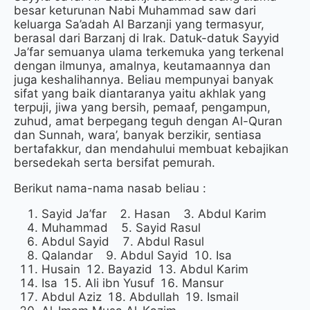
besar keturunan Nabi Muhammad saw dari
keluarga Sa’adah Al Barzanji yang termasyur,
berasal dari Barzanj di Irak. Datuk-datuk Sayyid
Ja’far semuanya ulama terkemuka yang terkenal
dengan ilmunya, amalnya, keutamaannya dan
juga keshalihannya. Beliau mempunyai banyak
sifat yang baik diantaranya yaitu akhlak yang
terpuji, jiwa yang bersih, pemaaf, pengampun,
zuhud, amat berpegang teguh dengan Al-Quran
dan Sunnah, wara’, banyak berzikir, sentiasa
bertafakkur, dan mendahului membuat kebajikan
bersedekah serta bersifat pemurah.
Berikut nama-nama nasab beliau :
Sayid Ja’far
Hasan
Abdul Karim
Muhammad
Sayid Rasul
Abdul Sayid
Abdul Rasul
Qalandar
Abdul Sayid
Isa
Husain
Bayazid
Abdul Karim
Isa
Ali ibn Yusuf
Mansur
Abdul Aziz
Abdullah
Ismail