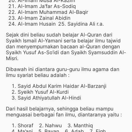
Al-Imam Musa Al-Kazim
Al-Imam Ja’far As-Sodiq
Al-Imam Muhammad Al-Baqir
Al-Imam Zainal Abidin
Al-Imam Husain
Sayidina Ali r.a.
Sejak dini beliau sudah belajar Al-Quran dari
Syaikh Ismail Al-Yamani serta belajar ilmu tajwid
dan menyempurnakan bacaan al-Quran dengan
Syaikh Yusuf As-So’idi dan Syaikh Syamsuddin Al-
Misri.
Dibawah ini diantara guru-guru ilmu agama dan
ilmu syariat beliau adalah :
Sayid Abdul Karim Haidar Al-Barzanji
Syeikh Yusuf Al-Kurdi
Sayid Athiyatullah Al-Hindi
Dari hasil belajarnya, sehingga beliau mampu
menguasai berbagai fan ilmu, diantaranya yaitu :
Shoraf
Nahwu
Manthiq
Ma’ani
Bayan
Adab
Fiqh,