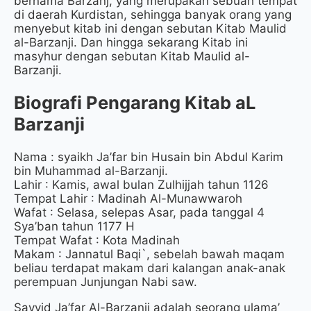
bernama Barzanj, yang merupakan sebuah tempat
di daerah Kurdistan, sehingga banyak orang yang
menyebut kitab ini dengan sebutan Kitab Maulid
al-Barzanji. Dan hingga sekarang Kitab ini
masyhur dengan sebutan Kitab Maulid al-
Barzanji.
Biografi Pengarang Kitab aL
Barzanji
Nama : syaikh Ja’far bin Husain bin Abdul Karim
bin Muhammad al-Barzanji.
Lahir : Kamis, awal bulan Zulhijjah tahun 1126
Tempat Lahir : Madinah Al-Munawwaroh
Wafat : Selasa, selepas Asar, pada tanggal 4
Sya’ban tahun 1177 H
Tempat Wafat : Kota Madinah
Makam : Jannatul Baqi`, sebelah bawah maqam
beliau terdapat makam dari kalangan anak-anak
perempuan Junjungan Nabi saw.
Sayyid Ja’far Al-Barzanji adalah seorang ulama’