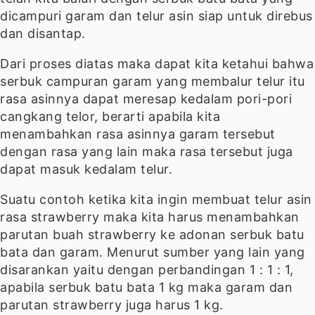
dicampuri garam dan telur asin siap untuk direbus
dan disantap.
Dari proses diatas maka dapat kita ketahui bahwa
serbuk campuran garam yang membalur telur itu
rasa asinnya dapat meresap kedalam pori-pori
cangkang telor, berarti apabila kita
menambahkan rasa asinnya garam tersebut
dengan rasa yang lain maka rasa tersebut juga
dapat masuk kedalam telur.
Suatu contoh ketika kita ingin membuat telur asin
rasa strawberry maka kita harus menambahkan
parutan buah strawberry ke adonan serbuk batu
bata dan garam. Menurut sumber yang lain yang
disarankan yaitu dengan perbandingan 1 : 1 : 1,
apabila serbuk batu bata 1 kg maka garam dan
parutan strawberry juga harus 1 kg.