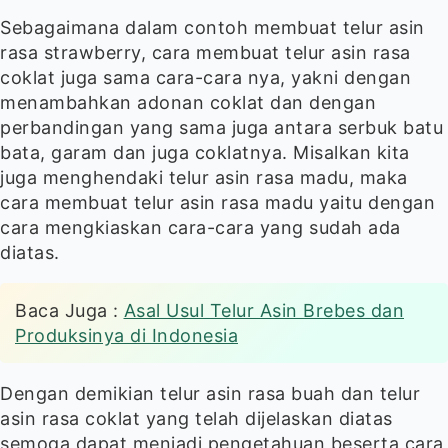
Sebagaimana dalam contoh membuat telur asin
rasa strawberry, cara membuat telur asin rasa
coklat juga sama cara-cara nya, yakni dengan
menambahkan adonan coklat dan dengan
perbandingan yang sama juga antara serbuk batu
bata, garam dan juga coklatnya. Misalkan kita
juga menghendaki telur asin rasa madu, maka
cara membuat telur asin rasa madu yaitu dengan
cara mengkiaskan cara-cara yang sudah ada
diatas.
Asal Usul Telur Asin Brebes dan
Produksinya di Indonesia
Dengan demikian telur asin rasa buah dan telur
asin rasa coklat yang telah dijelaskan diatas
semoga dapat menjadi pengetahuan beserta cara