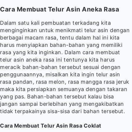
Cara Membuat Telur Asin Aneka Rasa
Dalam satu kali pembuatan terkadang kita
menginginkan untuk menikmati telur asin dengan
berbagai macam rasa, tentu dalam hal ini kita
harus menyiapkan bahan-bahan yang memiliki
rasa yang kita inginkan. Dalam cara membuat
telur asin aneka rasa ini tentunya kita harus
meracik bahan-bahan tersebut sesuai dengan
penggunaannya, misalkan kita ingin telur asin
rasa pandan, rasa melon, rasa mangga rasa jeruk
maka kita persiapkan semuanya dengan takaran
yang pas. Bahan-bahan tersebut kalau bisa
jangan sampai berlebihan yang mengakibatkan
tidak terpakainya sisa-sisa dari bahan tersebut.
Cara Membuat Telur Asin Rasa Coklat