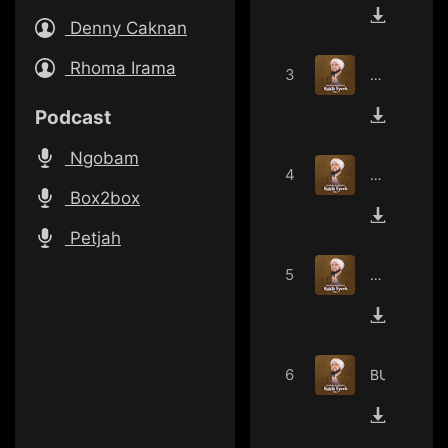
TAGHSYA
Denny Caknan
Rhoma Irama
YA
Podcast
SAYYIDI
ROSUL
Ngobam
YA
YA
Box2box
RASULULL
THOHIR
Petjah
SALAMUN
LIGHOIRI
ALAIK
JAMALIKU
BUSYROLA