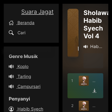
Suara Jagat
Sholawa
Habib
Beranda
Syech
Cari
Vol 4
Habib
Syech
Genre Musik
Bin Abdul
Qodir
Koplo
Tarling
YA
Campursari
LAQOLBIN
Penyanyi
SHOLAWAT
Habib Syech