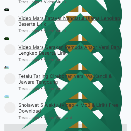
Teras Jagat
•
Video Musik
Video Mars Fatayat Nahdlatul Ulama Lengkap
Beserta Lirik
Teras Jagat
•
Video Musik
Video Mars Gerakan Pemuda Ansor Versi Baru
Lengkap Beserta Lirik
Teras Jagat
•
Video Musik
Tetalu Tarling Cirebonan versi Wa Kancil &
Jawara Tengdung
Teras Jagat
•
Video Musik
Sholawat 5 waktu (Video + Mp3 & Lirik) Free
Download
Teras Jagat
•
Video Sholawat