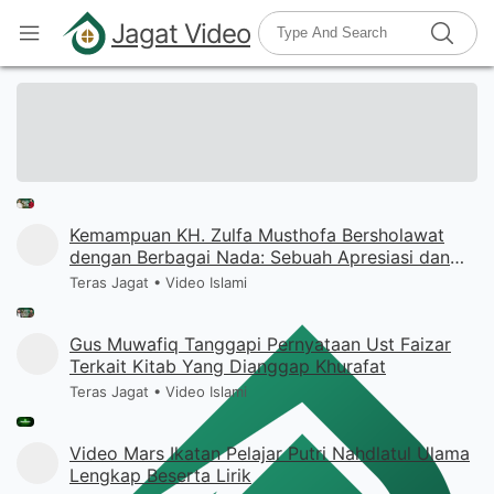
Jagat Video
Kemampuan KH. Zulfa Musthofa Bersholawat
dengan Berbagai Nada: Sebuah Apresiasi dan
Refleksi
Teras Jagat
•
Video Islami
Gus Muwafiq Tanggapi Pernyataan Ust Faizar
Terkait Kitab Yang Dianggap Khurafat
Teras Jagat
•
Video Islami
Video Mars Ikatan Pelajar Putri Nahdlatul Ulama
Lengkap Beserta Lirik