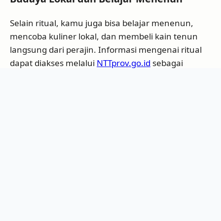
Selain ritual, kamu juga bisa belajar menenun,
mencoba kuliner lokal, dan membeli kain tenun
langsung dari perajin. Informasi mengenai ritual
dapat diakses melalui
NTTprov.go.id
sebagai
sumber resmi pariwisata Nusa Tenggara Timur.
Tips Menginap dan Tips
Berkunjung
Tips Menginap di Wae Rebo
Untuk pengalaman autentik, menginaplah di
homestay yang dikelola warga. Biaya menginap
biasanya sudah termasuk makan 3 kali sehari.