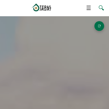
☰
🔍
📑